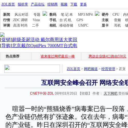
ZOL首页
报价库
产品论坛
经销商
视频
下载
更多
新闻
┆
风云对话
┆
专题
数码
┆
笔 记 本
┆
MP3
/
MP4
硬件
┆
CPU
┆
内
行情
┆
ZDC 调研
┆
Vista
手机
┆
台 式 机
┆
GPS
主板
┆
音频
┆
评测
┆
高清
/
时尚
┆
二手
相机
┆
移动存储
┆
UMPC
显卡
┆
耳机
┆
热点推荐
谁来接过网吧最后一棒
腾达企业级4口路由550元
ZOL首页
>
网吧频道
>
经营管理
> 正文
互联网安全峰会召开 网络安全
CNET中国·ZOL
08年03月20日
【转载】 作者：
天下网吧
责任编
喧嚣一时的“熊猫烧香”病毒案已告一段落
色产业链仍然有扩张迹象。仅在去年，病毒“
的产业链。昨日在深圳召开的“互联网安全峰