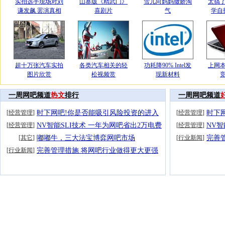
实拍选手现场对刘
山寨版《精武门》
雪儿向妈妈撒娇淘
太搞
谦发飙 罢演真相
喜剧片
气
学自
超十万张汽车实拍
各类汽车相关的轻
功耗降90% Intel发
上网
图片欣赏
松视频赏
现新材料
一周网吧频道
热文
排行
一周网吧频道
[
经营管理
]
时下网吧!你是否能吸引风险投资的进入
[
经营管理
]
时下
[
经营管理
]
NV智能SLI技术 一年为网吧省出2万电费
[
经营管理
]
NV智
[
其它
]
嘟嘟牛，三大法宝博弈网吧市场
[
行业新闻
]
完善
[
行业新闻
]
完善管理措施 将网吧行业做得更大更强